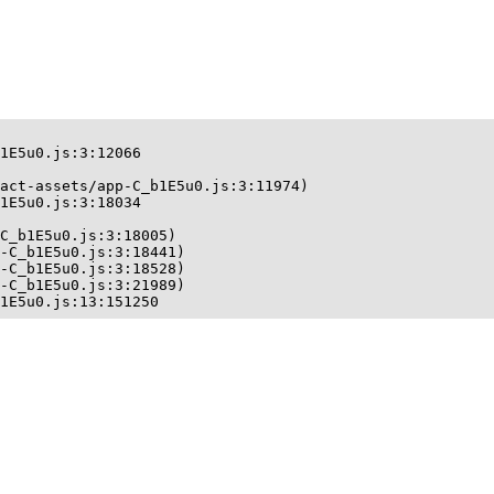
1E5u0.js:3:12066

act-assets/app-C_b1E5u0.js:3:11974)

1E5u0.js:3:18034

C_b1E5u0.js:3:18005)

-C_b1E5u0.js:3:18441)

-C_b1E5u0.js:3:18528)

-C_b1E5u0.js:3:21989)

1E5u0.js:13:151250